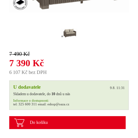
7 490 Kč
7 390 Kč
6 107 Kč bez DPH
U dodavatele
9.8. 11:31
Skladem u dodavatele, do
10
dnů u nás
Informace o dostupnosti:
tel:
325 600 311
email:
eshop@oaza.cz
Do košíku