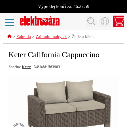
Výprodej
končí za:
46:27:59
>
>
>
Zahrada
Zahradní nábytek
Židle a křesla
Keter California Cappuccino
Značka:
Keter
Náš kód: 563983