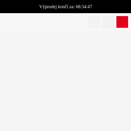
Výprodej
končí za:
68:34:47