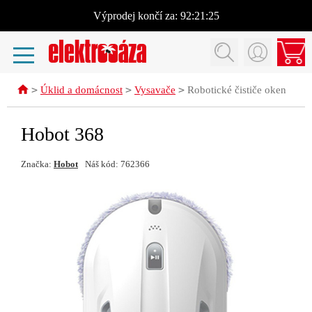
Výprodej
končí za:
92:21:24
>
>
>
Úklid a domácnost
Vysavače
Robotické čističe oken
Hobot 368
Značka:
Hobot
Náš kód: 762366