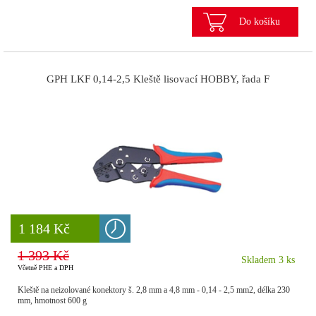
Do košíku
GPH LKF 0,14-2,5 Kleště lisovací HOBBY, řada F
8 777 Kč
1 184 Kč
1 393 Kč
Skladem 3 ks
Včetně PHE a DPH
Kleště na neizolované konektory š. 2,8 mm a 4,8 mm - 0,14 - 2,5 mm2, délka 230
mm, hmotnost 600 g