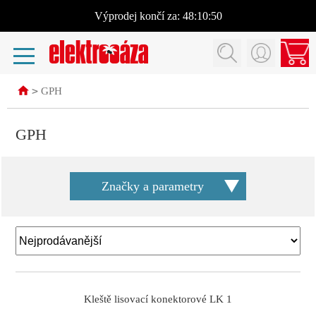
Výprodej
končí za:
48:10:50
>
GPH
GPH
Značky a parametry
Kleště lisovací konektorové LK 1