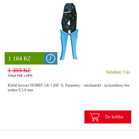
8 777 Kč
1 184 Kč
1 393 Kč
Skladem 3 ks
Včetně PHE a DPH
Kleště lisovací HOBBY LK 1 (HF 1). Parametry: - mechanické - na konektory bez
izolace 0,5-6 mm
Do košíku