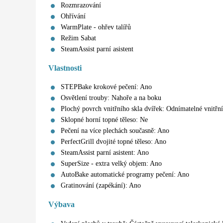
Rozmrazování
Ohřívání
WarmPlate - ohřev talířů
Režim Sabat
SteamAssist parní asistent
Vlastnosti
STEPBake krokové pečení: Ano
Osvětlení trouby: Nahoře a na boku
Plochý povrch vnitřního skla dvířek: Odnímatelné vnitřn
Sklopné horní topné těleso: Ne
Pečení na více plechách současně: Ano
PerfectGrill dvojité topné těleso: Ano
SteamAssist parní asistent: Ano
SuperSize - extra velký objem: Ano
AutoBake automatické programy pečení: Ano
Gratinování (zapékání): Ano
Výbava