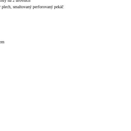
lišty na 2 úrovních
 plech, smaltovaný perforovaný pekáč
rem