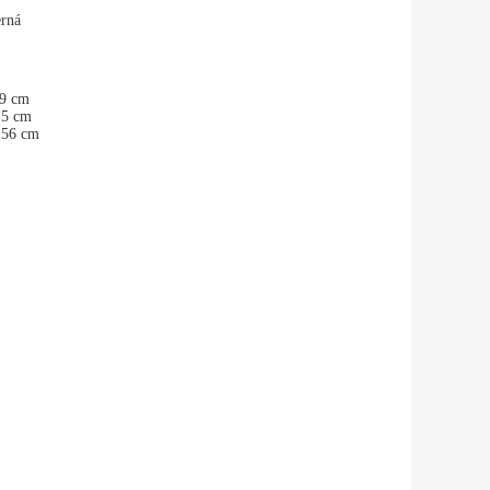
rná
,9 cm
,5 cm
56 cm