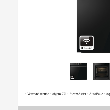
• Vestavná trouba • objem 77l • SteamAssist • AutoBake • 