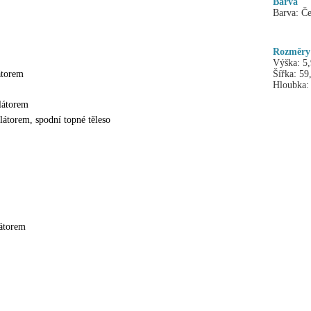
Barva
Barva:
Če
Rozměry
Výška:
5
átorem
Šířka:
59
Hloubka:
látorem
ilátorem, spodní topné těleso
látorem