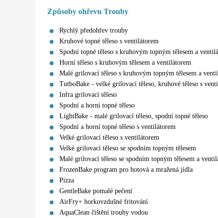
Způsoby ohřevu Trouby
Rychlý předohřev trouby
Kruhové topné těleso s ventilátorem
Spodní topné těleso s kruhovým topným tělesem a ventil
Horní těleso s kruhovým tělesem a ventilátorem
Malé grilovací těleso s kruhovým topným tělesem a venti
TutboBake - velké grilovací těleso, kruhové těleso s vent
Infra grilovací těleso
Spodní a horní topné těleso
LightBake - malé grilovací těleso, spodní topné těleso
Spodní a horní topné těleso s ventilátorem
Velké grilovací těleso s ventilátorem
Velké grilovací těleso se spodním topným tělesem
Malé grilovací těleso se spodním topným tělesem a venti
FrozenBake program pro hotová a mražená jídla
Pizza
GentleBake pomalé pečení
AirFry+ horkovzdušné fritování
AquaClean čištění trouby vodou