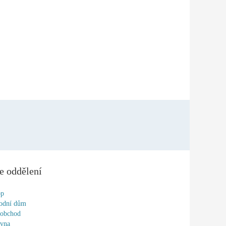
e oddělení
op
odní dům
oobchod
ovna