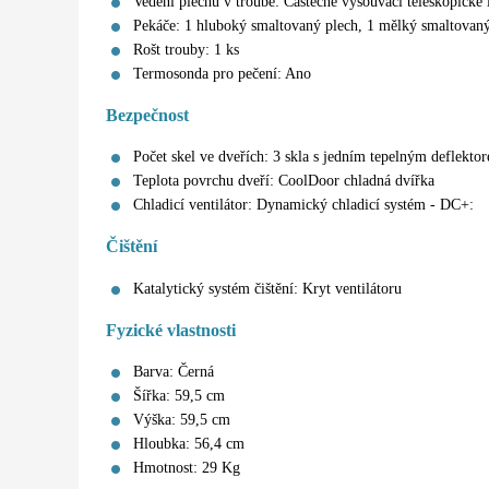
Vedení plechů v troubě: Částečně vysouvací teleskopické 
Pekáče: 1 hluboký smaltovaný plech, 1 mělký smaltovaný
Rošt trouby: 1 ks
Termosonda pro pečení: Ano
Bezpečnost
Počet skel ve dveřích: 3 skla s jedním tepelným deflekto
Teplota povrchu dveří: CoolDoor chladná dvířka
Chladicí ventilátor: Dynamický chladicí systém - DC+:
Čištění
Katalytický systém čištění: Kryt ventilátoru
Fyzické vlastnosti
Barva: Černá
Šířka: 59,5 cm
Výška: 59,5 cm
Hloubka: 56,4 cm
Hmotnost: 29 Kg