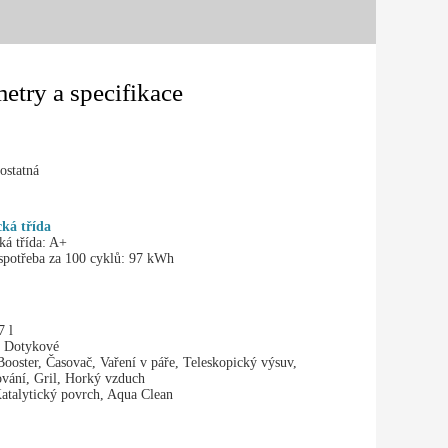
etry a specifikace
ostatná
cká třída
ká třída:
A+
potřeba za 100 cyklů:
97 kWh
7 l
Dotykové
Booster, Časovač, Vaření v páře, Teleskopický výsuv,
vání, Gril, Horký vzduch
atalytický povrch, Aqua Clean