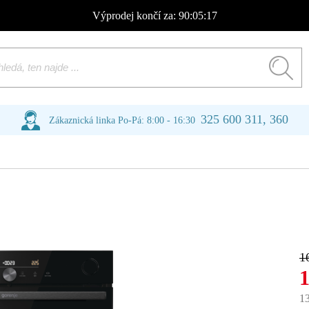
Výprodej
končí za:
90:05:16
325 600 311, 360
Zákaznická linka Po-Pá: 8:00 - 16:30
1
1