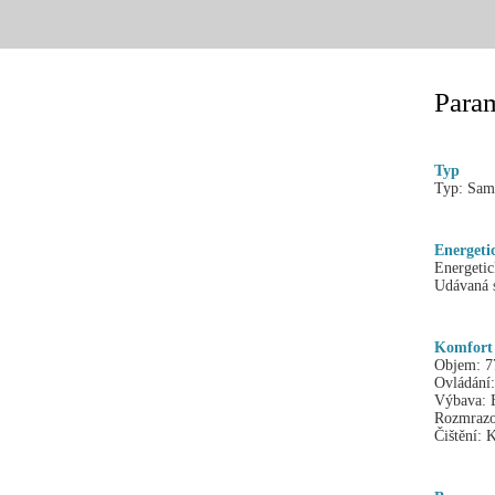
Param
Typ
Typ:
Sam
Energeti
Energetic
Udávaná s
Komfort
Objem:
7
Ovládání:
Výbava:
Rozmrazo
Čištění:
K