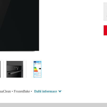
AquaClean • FrozenBake •
Další informace