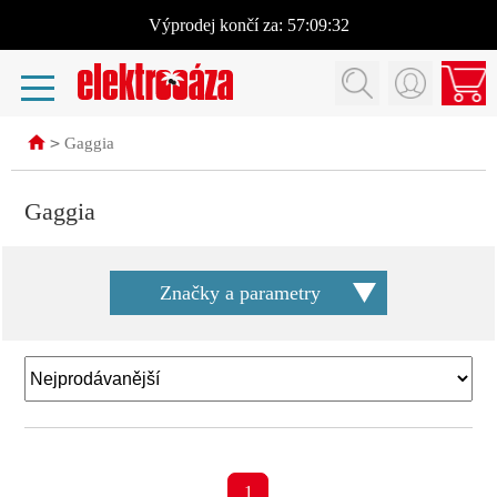
Výprodej
končí za:
57:09:32
>
Gaggia
Gaggia
Značky a parametry
1