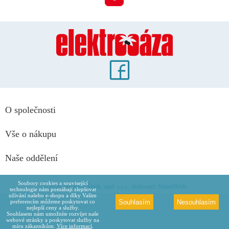
O společnosti
Vše o nákupu
Naše oddělení
Soubory cookies a související
© 2026 Maděra a Šípek, spol. s.r.o., dodavatel: Smart4Web
technologie nám pomáhají zlepšovat
užívání našeho e-shopu a díky Vašim
Souhlasím
Nesouhlasím
preferencím můžeme poskytovat co
nejlepší ceny a služby.
Souhlasem nám umožníte rozvíjet naše
webové stránky a poskytovat služby na
míru zákazníkům.
Více informací
.