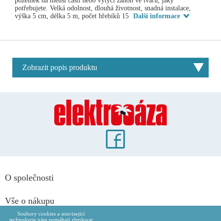
pozemek na menší části nebo vytyčí záhon ve tvaru, jaký
potřebujete. Velká odolnost, dlouhá životnost, snadná instalace,
výška 5 cm, délka 5 m, počet hřebíků 15
Další informace
Zobrazit popis produktu
O společnosti
Vše o nákupu
Soubory cookies a související
technologie nám pomáhají zlepšovat