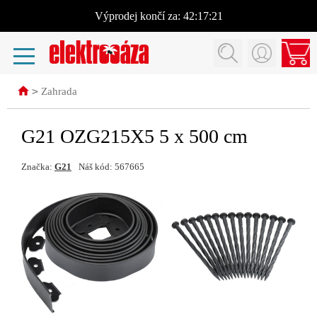
Výprodej
končí za:
42:17:21
>
Zahrada
G21 OZG215X5 5 x 500 cm
Značka:
G21
Náš kód: 567665