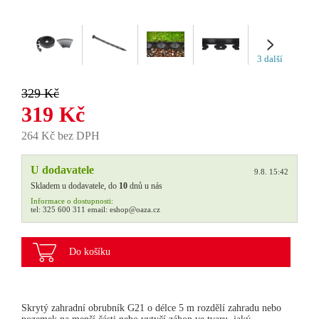
3 další
329 Kč
319 Kč
264 Kč bez DPH
U dodavatele
9.8. 15:42
Skladem u dodavatele, do
10
dnů u nás
Informace o dostupnosti:
tel:
325 600 311
email:
eshop@oaza.cz
Do košíku
Skrytý zahradní obrubník G21 o délce 5 m rozdělí zahradu nebo