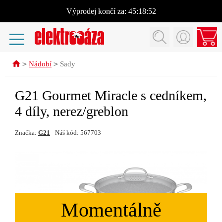
Výprodej
končí za:
45:18:52
>
>
Nádobí
Sady
G21 Gourmet Miracle s cedníkem,
4 díly, nerez/greblon
Značka:
G21
Náš kód: 567703