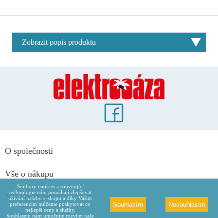
Zobrazit popis produktu
O společnosti
Vše o nákupu
Soubory cookies a související
technologie nám pomáhají zlepšovat
Naše oddělení
užívání našeho e-shopu a díky Vašim
Souhlasím
Nesouhlasím
preferencím můžeme poskytovat co
nejlepší ceny a služby.
Souhlasem nám umožníte rozvíjet naše