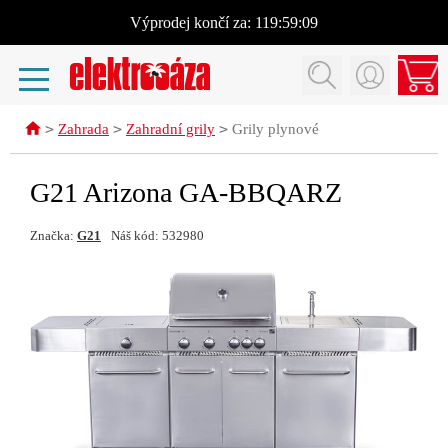
Výprodej
končí za:
119:59:09
>
>
>
Zahrada
Zahradní grily
Grily plynové
G21 Arizona GA-BBQARZ
Značka:
G21
Náš kód: 532980