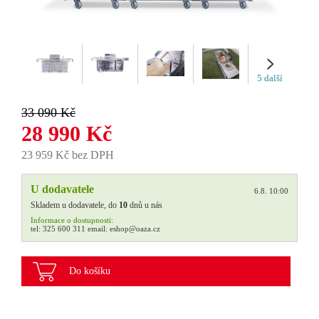
5 další
33 090 Kč
28 990 Kč
23 959 Kč bez DPH
U dodavatele
6.8. 10:00
Skladem u dodavatele, do
10
dnů u nás
Informace o dostupnosti:
tel:
325 600 311
email:
eshop@oaza.cz
Do košíku