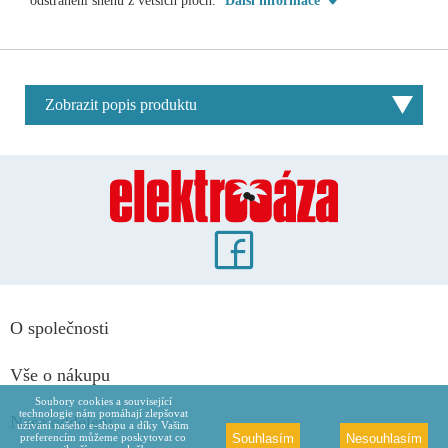
odstranění sněhu z větších ploch.
Další informace
Zobrazit popis produktu
O společnosti
Vše o nákupu
Soubory cookies a související
technologie nám pomáhají zlepšovat
Naše oddělení
užívání našeho e-shopu a díky Vašim
Souhlasím
Nesouhlasím
preferencím můžeme poskytovat co