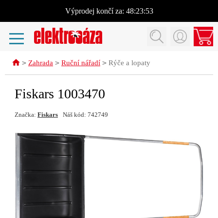
Výprodej
končí za:
48:23:53
>
>
>
Zahrada
Ruční nářadí
Rýče a lopaty
Fiskars 1003470
Značka:
Fiskars
Náš kód: 742749