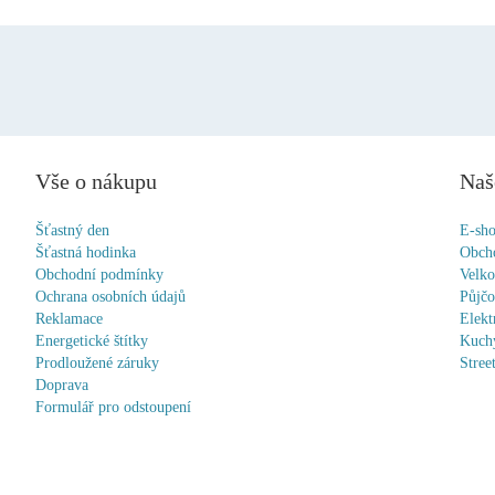
Vše o nákupu
Naš
Šťastný den
E-sh
Šťastná hodinka
Obch
Obchodní podmínky
Velk
Ochrana osobních údajů
Půjč
Reklamace
Elekt
Energetické štítky
Kuchy
Prodloužené záruky
Stree
Doprava
Formulář pro odstoupení