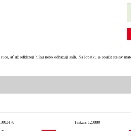
uce, ať už odklízejí hlínu nebo odhazují sníh. Na lopatku je použit stejný mate
 1003478
Fiskars 123880