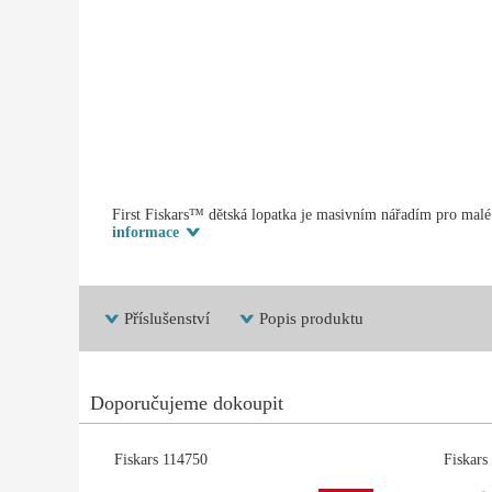
First Fiskars™ dětská lopatka je masivním nářadím pro malé r
informace
Příslušenství
Popis produktu
Doporučujeme dokoupit
Fiskars 114750
Fiskars