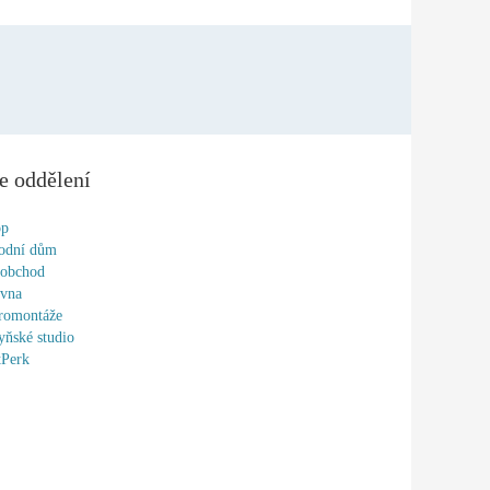
e oddělení
op
odní dům
oobchod
ovna
romontáže
ňské studio
tPerk