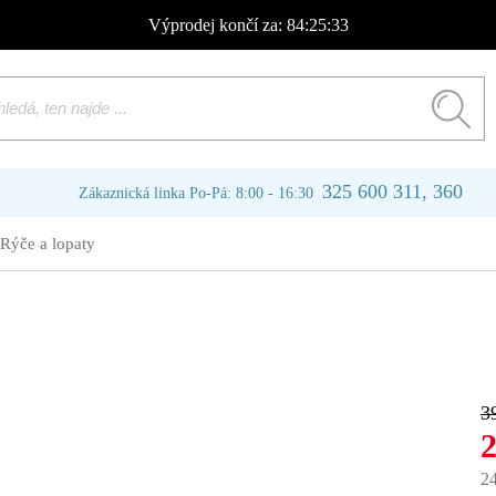
Výprodej
končí za:
84:25:33
325 600 311, 360
Zákaznická linka Po-Pá: 8:00 - 16:30
Rýče a lopaty
3
2