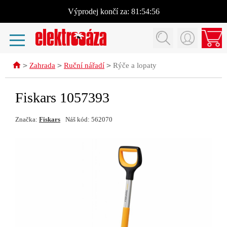
Výprodej
končí za:
81:54:56
>
>
>
Zahrada
Ruční nářadí
Rýče a lopaty
Fiskars 1057393
Značka:
Fiskars
Náš kód: 562070