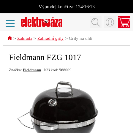
Výprodej
končí za:
124:16:13
>
>
>
Zahrada
Zahradní grily
Grily na uhlí
Fieldmann FZG 1017
Značka:
Fieldmann
Náš kód: 568009