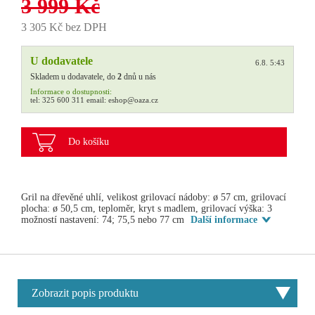
3 999 Kč
3 305 Kč bez DPH
U dodavatele
6.8. 5:43
Skladem u dodavatele, do
2
dnů u nás
Informace o dostupnosti:
tel:
325 600 311
email:
eshop@oaza.cz
Do košíku
Gril na dřevěné uhlí, velikost grilovací nádoby: ø 57 cm, grilovací
plocha: ø 50,5 cm, teploměr, kryt s madlem, grilovací výška: 3
možností nastavení: 74; 75,5 nebo 77 cm
Další informace
Zobrazit popis produktu