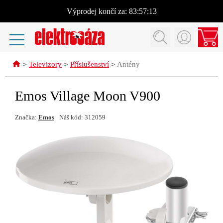
Výprodej
končí za:
83:57:12
>
>
>
Televizory
Příslušenství
Antény
Emos Village Moon V900
Značka:
Emos
Náš kód: 312059