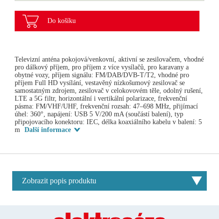
Do košíku
Televizní anténa pokojová/venkovní, aktivní se zesilovačem, vhodné
pro dálkový příjem, pro příjem z více vysílačů, pro karavany a
obytné vozy, příjem signálu: FM/DAB/DVB-T/T2, vhodné pro
příjem Full HD vysílání, vestavěný nízkošumový zesilovač se
samostatným zdrojem, zesilovač v celokovovém těle, odolný rušení,
LTE a 5G filtr, horizontální i vertikální polarizace, frekvenční
pásma: FM/VHF/UHF, frekvenční rozsah: 47–698 MHz, přijímací
úhel: 360°, napájení: USB 5 V/200 mA (součástí balení), typ
připojovacího konektoru: IEC, délka koaxiálního kabelu v balení: 5
m
Další informace
Zobrazit popis produktu