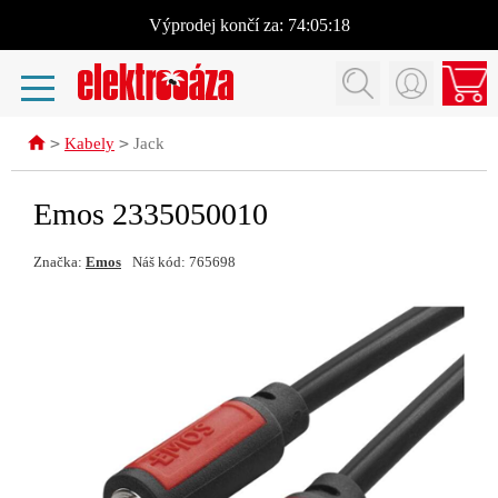
Výprodej
končí za:
74:05:17
>
>
Kabely
Jack
Emos 2335050010
Značka:
Emos
Náš kód: 765698