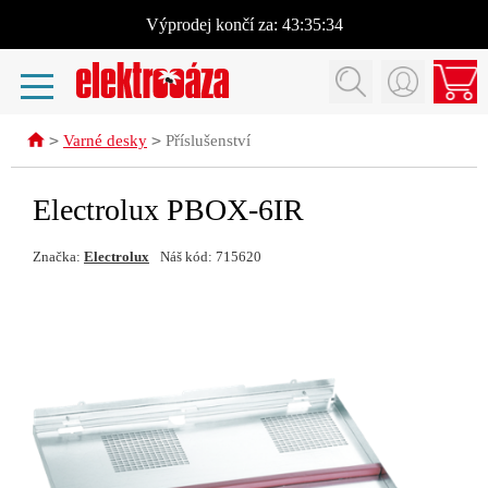
Výprodej
končí za:
43:35:34
>
>
Varné desky
Příslušenství
Electrolux PBOX-6IR
Značka:
Electrolux
Náš kód: 715620