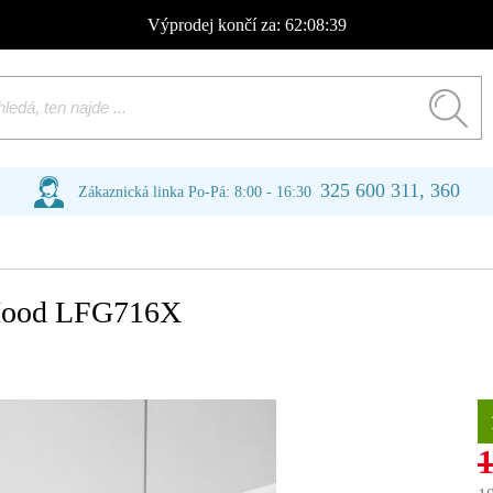
Výprodej
končí za:
62:08:39
325 600 311, 360
Zákaznická linka Po-Pá: 8:00 - 16:30
Hood LFG716X