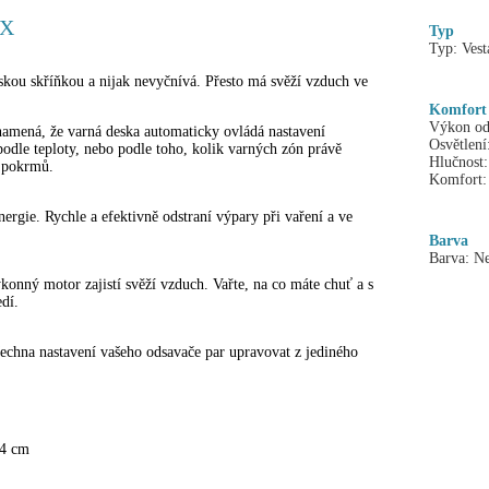
6X
Typ
Typ:
Vest
skou skříňkou a nijak nevyčnívá. Přesto má svěží vzduch ve
Komfort
Výkon od
amená, že varná deska automaticky ovládá nastavení
Osvětlení
odle teploty, nebo podle toho, kolik varných zón právě
Hlučnost:
h pokrmů.
Komfort:
ergie. Rychle a efektivně odstraní výpary při vaření a ve
Barva
Barva:
Ne
konný motor zajistí svěží vzduch. Vařte, na co máte chuť a s
dí.
echna nastavení vašeho odsavače par upravovat z jediného
54 cm