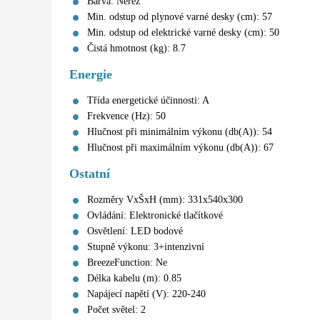
Barva: Nerez
Min. odstup od plynové varné desky (cm): 57
Min. odstup od elektrické varné desky (cm): 50
Čistá hmotnost (kg): 8.7
Energie
Třída energetické účinnosti: A
Frekvence (Hz): 50
Hlučnost při minimálním výkonu (db(A)): 54
Hlučnost při maximálním výkonu (db(A)): 67
Ostatní
Rozměry VxŠxH (mm): 331x540x300
Ovládání: Elektronické tlačítkové
Osvětlení: LED bodové
Stupně výkonu: 3+intenzivní
BreezeFunction: Ne
Délka kabelu (m): 0.85
Napájecí napětí (V): 220-240
Počet světel: 2