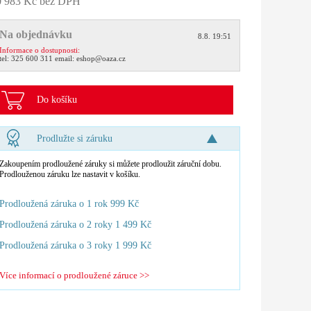
0 983 Kč bez DPH
Na objednávku
8.8. 19:51
Informace o dostupnosti:
tel:
325 600 311
email:
eshop@oaza.cz
Do košíku
Prodlužte si záruku
Zakoupením prodloužené záruky si můžete prodloužit záruční dobu.
Prodlouženou záruku lze nastavit v košíku.
Prodloužená záruka o 1 rok 999 Kč
Prodloužená záruka o 2 roky 1 499 Kč
Prodloužená záruka o 3 roky 1 999 Kč
Více informací o prodloužené záruce >>