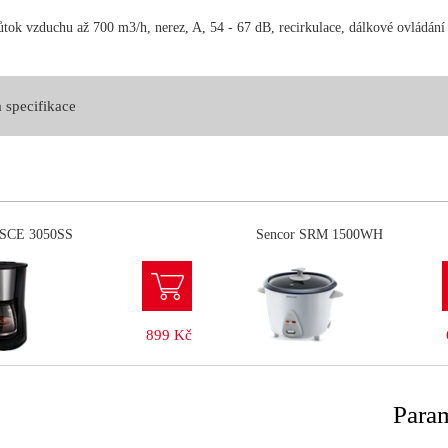
růtok vzduchu až 700 m3/h, nerez, A, 54 - 67 dB, recirkulace, dálkové ovládán
 specifikace
 SCE 3050SS
Sencor SRM 1500WH
899 Kč
Param