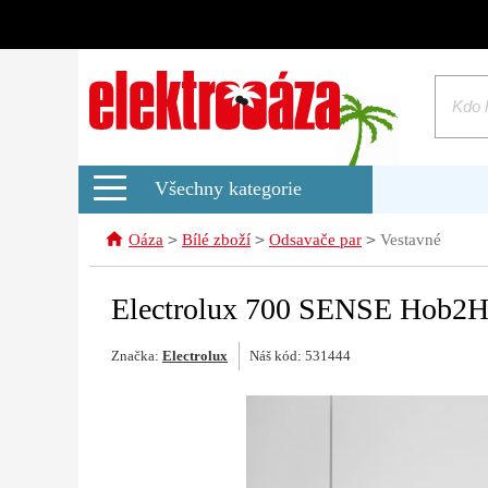
Všechny kategorie
>
>
>
Oáza
Bílé zboží
Odsavače par
Vestavné
Electrolux 700 SENSE Hob2
Značka:
Electrolux
Náš kód: 531444