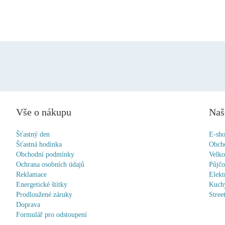
Vše o nákupu
Naš
Šťastný den
E-sh
Šťastná hodinka
Obch
Obchodní podmínky
Velk
Ochrana osobních údajů
Půjč
Reklamace
Elekt
Energetické štítky
Kuchy
Prodloužené záruky
Stree
Doprava
Formulář pro odstoupení