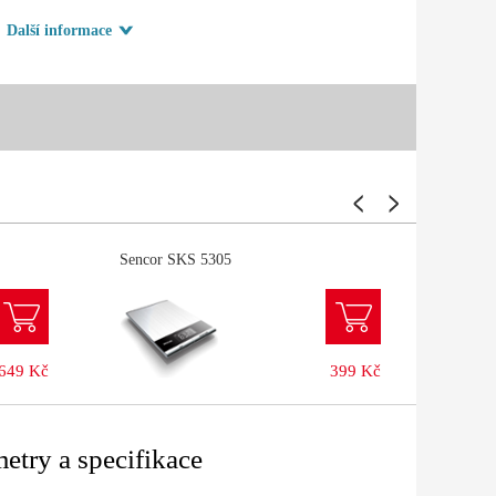
í
Další informace
Sencor SKS 5305
Lamar
649 Kč
399 Kč
etry a specifikace