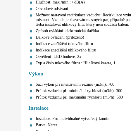
Hlučnost: max./min.: / dB(A)
Obvodové odsávání
Možnost nastavení recirkulace vzduchu: Recirkulace vzd
místnost. Vzduch je zbavován mastných par, případně pach
třeba instalovat uhlíkový filtr, který není součástí balení.
Způsob ovládání: elektronická tlačítka
Dálkové ovládání (přiloženo)
Indikace znečištění tukového filtru
Indikace znečištění uhlíkového filtru
Osvětlení: LED bodové, 2x
Typ a číslo tukového filtru : Hliníková kazeta, 1
Výkon
Sací výkon při intenzivním režimu (m3/h): 700
Průtok vzduchu při minimální rychlosti (m3/h): 300
Průtok vzduchu při maximální rychlosti (m3/h): 580
Instalace
Instalace: Pro individuálně vytvořený komín
Barva: Nerez