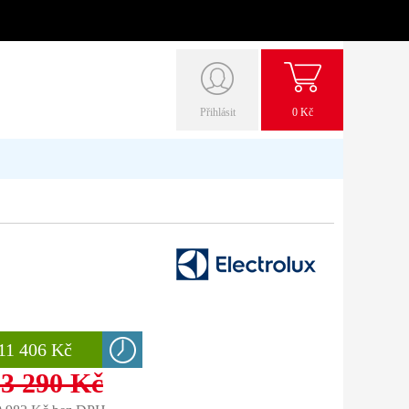
Přihlásit
0 Kč
11 406 Kč
13 290 Kč