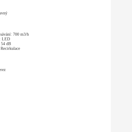
avný
sávání:
700 m3/h
:
LED
54 dB
Recirkulace
rez