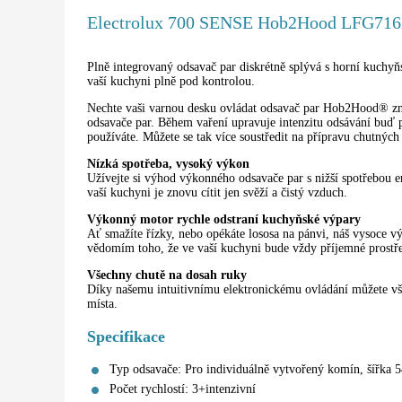
Electrolux 700 SENSE Hob2Hood LFG71
Plně integrovaný odsavač par diskrétně splývá s horní kuchyň
vaší kuchyni plně pod kontrolou.
Nechte vaši varnou desku ovládat odsavač par Hob2Hood® zn
odsavače par. Během vaření upravuje intenzitu odsávání buď p
používáte. Můžete se tak více soustředit na přípravu chutnýc
Nízká spotřeba, vysoký výkon
Užívejte si výhod výkonného odsavače par s nižší spotřebou en
vaší kuchyni je znovu cítit jen svěží a čistý vzduch.
Výkonný motor rychle odstraní kuchyňské výpary
Ať smažíte řízky, nebo opékáte lososa na pánvi, náš vysoce vý
vědomím toho, že ve vaší kuchyni bude vždy příjemné prostře
Všechny chutě na dosah ruky
Díky našemu intuitivnímu elektronickému ovládání můžete vš
místa.
Specifikace
Typ odsavače: Pro individuálně vytvořený komín, šířka 
Počet rychlostí: 3+intenzivní