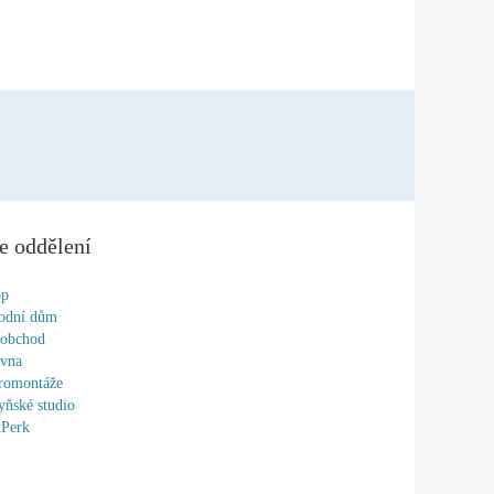
e oddělení
op
odní dům
oobchod
ovna
romontáže
ňské studio
tPerk