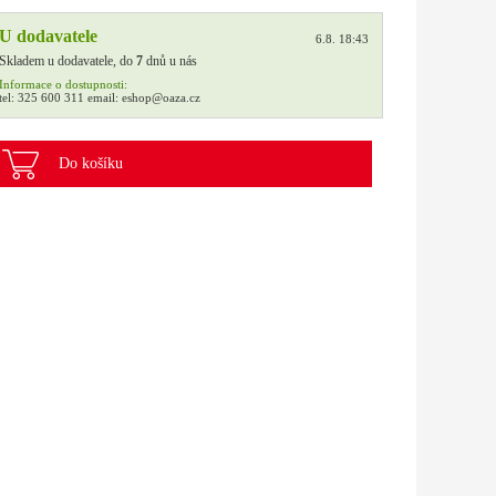
U dodavatele
6.8. 18:43
Skladem u dodavatele, do
7
dnů u nás
Informace o dostupnosti:
tel:
325 600 311
email:
eshop@oaza.cz
Do košíku