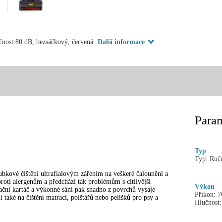
učnost 80 dB, bezsáčkový, červená
Další informace
Param
Typ
Typ:
Ruč
bkové čištění ultrafialovým zářením na veškeré čalounění a
roti alergenům a předchází tak problémům s citlivější
Výkon
ní kartáč a výkonné sání pak snadno z povrchů vysaje
Příkon:
7
í také na čištění matrací, polštářů nebo pelíšků pro psy a
Hlučnost: