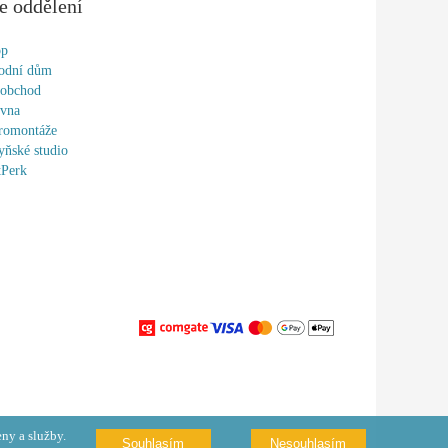
e oddělení
op
odní dům
oobchod
ovna
romontáže
ňské studio
tPerk
ny a služby.
Souhlasím
Nesouhlasím