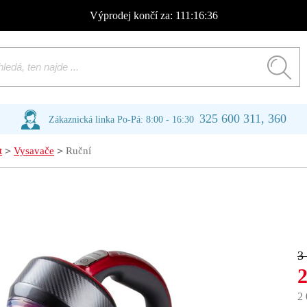
Výprodej
končí za:
111:16:36
325 600 311, 360
Zákaznická linka Po-Pá: 8:00 - 16:30
>
>
t
Vysavače
Ruční
3
2
2