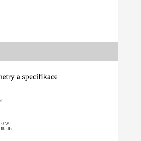
etry a specifikace
ní
00 W
80 dB