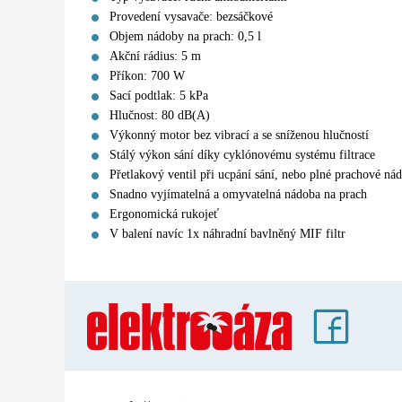
Provedení vysavače: bezsáčkové
Objem nádoby na prach: 0,5 l
Akční rádius: 5 m
Příkon: 700 W
Sací podtlak: 5 kPa
Hlučnost: 80 dB(A)
Výkonný motor bez vibrací a se sníženou hlučností
Stálý výkon sání díky cyklónovému systému filtrace
Přetlakový ventil při ucpání sání, nebo plné prachové ná
Snadno vyjímatelná a omyvatelná nádoba na prach
Ergonomická rukojeť
V balení navíc 1x náhradní bavlněný MIF filtr