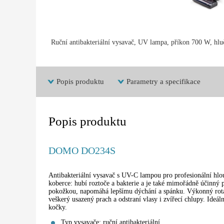
Ruční antibakteriální vysavač, UV lampa, příkon 700 W, hl
Popis produktu
Parametry a specifikace
Popis produktu
DOMO DO234S
Antibakteriální vysavač s UV-C lampou pro profesionální hlou
koberce: hubí roztoče a bakterie a je také mimořádně účinný p
pokožkou, napomáhá lepšímu dýchání a spánku. Výkonný rotač
veškerý usazený prach a odstraní vlasy i zvířecí chlupy. Ideáln
kočky.
Typ vysavače: ruční antibakteriální