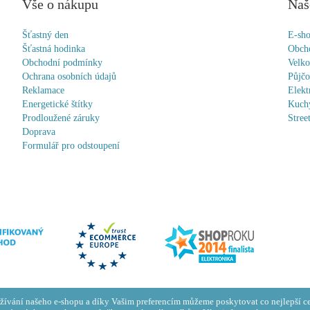
Vše o nákupu
Naš
Šťastný den
E-sh
Šťastná hodinka
Obch
Obchodní podmínky
Velk
Ochrana osobních údajů
Půjč
Reklamace
Elekt
Energetické štítky
Kuchy
Prodloužené záruky
Stree
Doprava
Formulář pro odstoupení
žívání našeho e-shopu a díky Vašim preferencím můžeme poskytovat co nejlepší ce