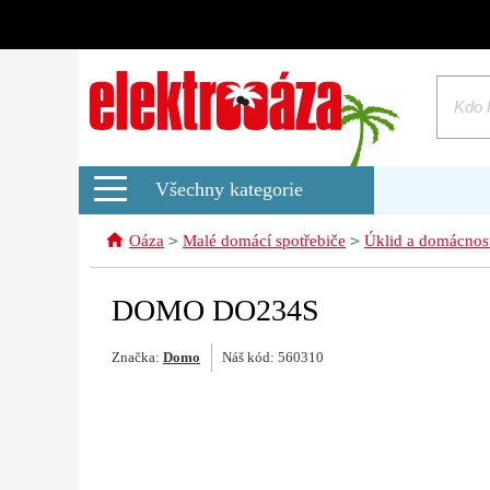
Všechny kategorie
>
>
Oáza
Malé domácí spotřebiče
Úklid a domácnos
DOMO DO234S
Značka:
Domo
Náš kód: 560310