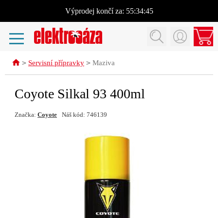
Výprodej
končí za:
55:34:44
>
>
Servisní přípravky
Maziva
Coyote Silkal 93 400ml
Značka:
Coyote
Náš kód: 746139