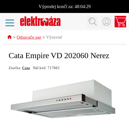
Výprodej
končí za:
48:04:29
>
>
Odsavače par
Výsuvné
Cata Empire VD 202060 Nerez
Značka:
Cata
Náš kód: 717882