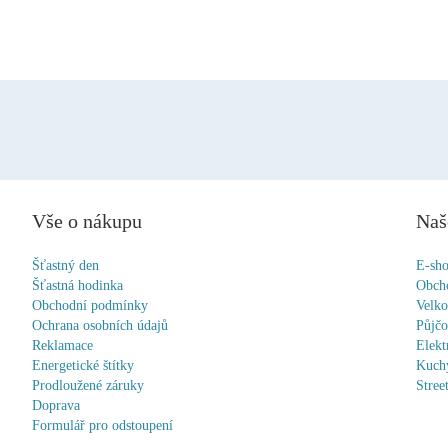
Vše o nákupu
Naš
Šťastný den
E-sh
Šťastná hodinka
Obch
Obchodní podmínky
Velk
Ochrana osobních údajů
Půjč
Reklamace
Elekt
Energetické štítky
Kuchy
Prodloužené záruky
Stree
Doprava
Formulář pro odstoupení