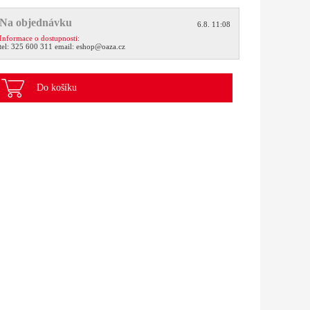
Na objednávku
6.8. 11:08
Informace o dostupnosti:
tel:
325 600 311
email:
eshop@oaza.cz
Do košíku