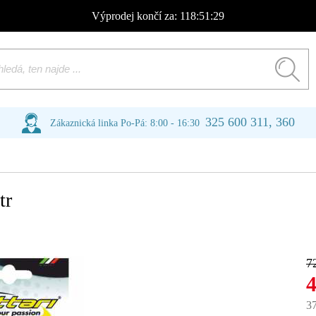
Výprodej
končí za:
118:51:28
325 600 311, 360
Zákaznická linka Po-Pá: 8:00 - 16:30
tr
7
3