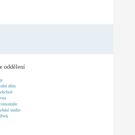
e oddělení
op
odní dům
oobchod
ovna
romontáže
ňské studio
tPerk