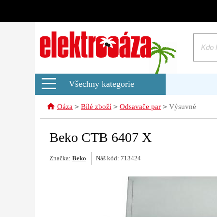
Všechny kategorie
>
>
>
Oáza
Bílé zboží
Odsavače par
Výsuvné
Beko CTB 6407 X
Značka:
Beko
Náš kód: 713424