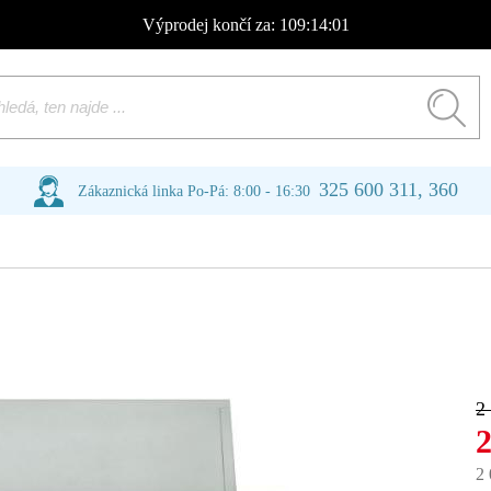
Výprodej
končí za:
109:14:00
325 600 311, 360
Zákaznická linka Po-Pá: 8:00 - 16:30
2
2
2