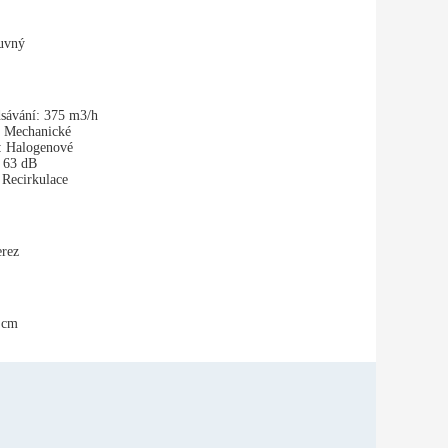
uvný
sávání:
375 m3/h
Mechanické
:
Halogenové
63 dB
Recirkulace
rez
 cm