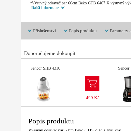
*Výsuvný odsavač par 60cm Beko CTB 6407 X výsuvný výkon
Další informace
Příslušenství
Popis produktu
Parametry a
Doporučujeme dokoupit
Sencor SHB 4310
Sencor
499 Kč
Popis produktu
Výsuvný odsavač par 60cm Beko CTB 6407 X výsuvný