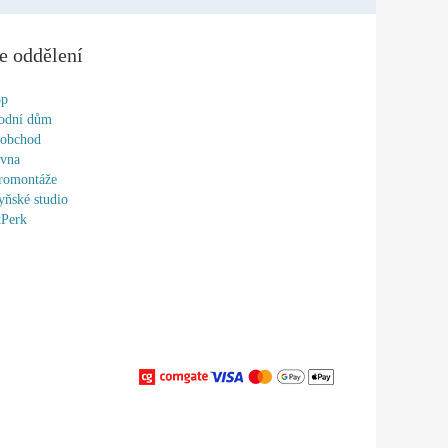
e oddělení
op
odní dům
oobchod
ovna
romontáže
ňské studio
tPerk