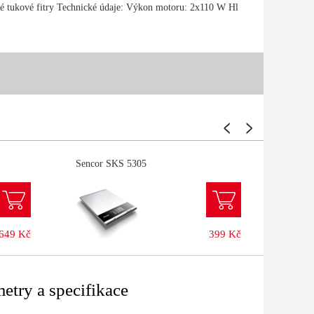
 tukové fitry Technické údaje: Výkon motoru: 2x110 W Hl
Sencor SKS 5305
Lamar
649 Kč
399 Kč
etry a specifikace