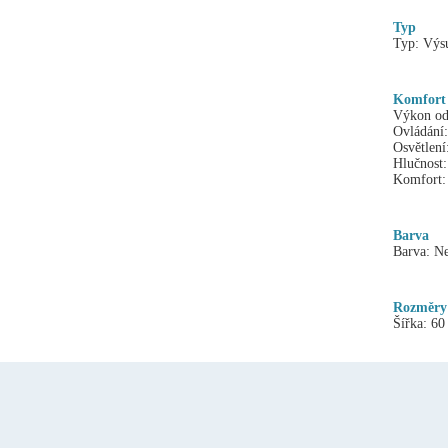
Typ
Typ:
Výs
Komfort
Výkon od
Ovládání:
Osvětlení
Hlučnost:
Komfort:
Barva
Barva:
Ne
Rozměry
Šířka:
60