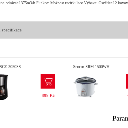
 odsávání 375m3/h Funkce: Možnost recirkulace Výbava: Osvětlení 2 kovové
 specifikace
 SCE 3050SS
Sencor SRM 1500WH
899 Kč
Param