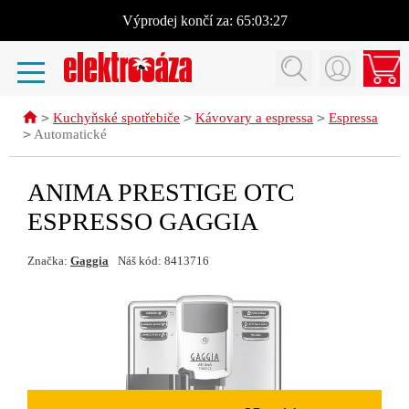
Výprodej
končí za:
65:03:27
>
>
>
Kuchyňské spotřebiče
Kávovary a espressa
Espressa
>
Automatické
ANIMA PRESTIGE OTC
ESPRESSO GAGGIA
Značka:
Gaggia
Náš kód: 8413716